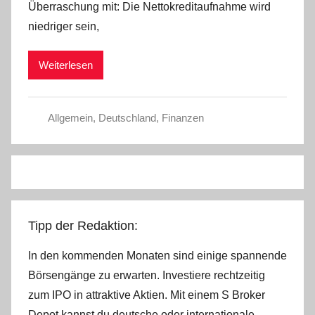
Überraschung mit: Die Nettokreditaufnahme wird
h
niedriger sein,
r
i
Weiterlesen
s
t
e
Allgemein
,
Deutschland
,
Finanzen
l
W
.
Tipp der Redaktion:
In den kommenden Monaten sind einige spannende
Börsengänge zu erwarten. Investiere rechtzeitig
zum IPO in attraktive Aktien. Mit einem S Broker
Depot kannst du deutsche oder internationale