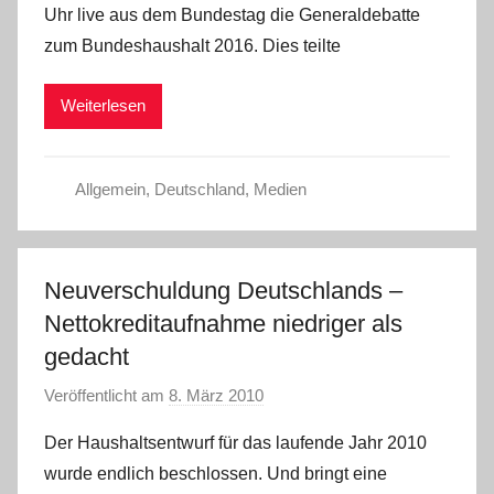
Uhr live aus dem Bundestag die Generaldebatte
a
zum Bundeshaushalt 2016. Dies teilte
d
m
Weiterlesen
i
n
Allgemein
,
Deutschland
,
Medien
Neuverschuldung Deutschlands –
Nettokreditaufnahme niedriger als
gedacht
Veröffentlicht am
8. März 2010
v
o
Der Haushaltsentwurf für das laufende Jahr 2010
n
wurde endlich beschlossen. Und bringt eine
C