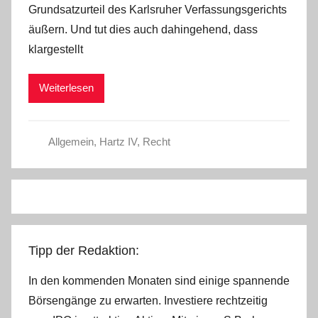
Grundsatzurteil des Karlsruher Verfassungsgerichts
C
äußern. Und tut dies auch dahingehend, dass
h
klargestellt
r
i
Weiterlesen
s
t
e
Allgemein
,
Hartz IV
,
Recht
l
W
.
Tipp der Redaktion:
In den kommenden Monaten sind einige spannende
Börsengänge zu erwarten. Investiere rechtzeitig