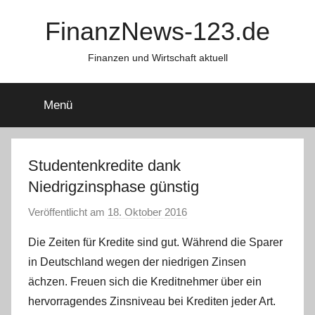
Zum
FinanzNews-123.de
Inhalt
springen
Finanzen und Wirtschaft aktuell
Menü
Studentenkredite dank
Niedrigzinsphase günstig
Veröffentlicht am
18. Oktober 2016
v
o
Die Zeiten für Kredite sind gut. Während die Sparer
n
in Deutschland wegen der niedrigen Zinsen
C
ächzen. Freuen sich die Kreditnehmer über ein
W
hervorragendes Zinsniveau bei Krediten jeder Art.