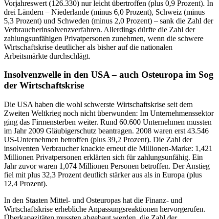
Vorjahreswert (126.330) nur leicht übertroffen (plus 0,9 Prozent). In
drei Ländern – Niederlande (minus 6,0 Prozent), Schweiz (minus
5,3 Prozent) und Schweden (minus 2,0 Prozent) – sank die Zahl der
Verbraucherinsolvenzverfahren. Allerdings dürfte die Zahl der
zahlungsunfähigen Privatpersonen zunehmen, wenn die schwere
Wirtschaftskrise deutlicher als bisher auf die nationalen
Arbeitsmärkte durchschlägt.
Insolvenzwelle in den USA – auch Osteuropa im Sog
der Wirtschaftskrise
Die USA haben die wohl schwerste Wirtschaftskrise seit dem
Zweiten Weltkrieg noch nicht überwunden: Im Unternehmenssektor
ging das Firmensterben weiter. Rund 60.600 Unternehmen mussten
im Jahr 2009 Gläubigerschutz beantragen. 2008 waren erst 43.546
US-Unternehmen betroffen (plus 39,2 Prozent). Die Zahl der
insolventen Verbraucher knackte erneut die Millionen-Marke: 1,421
Millionen Privatpersonen erklärten sich für zahlungsunfähig. Ein
Jahr zuvor waren 1,074 Millionen Personen betroffen. Der Anstieg
fiel mit plus 32,3 Prozent deutlich stärker aus als in Europa (plus
12,4 Prozent).
In den Staaten Mittel- und Osteuropas hat die Finanz- und
Wirtschaftskrise erhebliche Anpassungsreaktionen hervorgerufen.
Überkapazitäten mussten abgebaut werden, die Zahl der