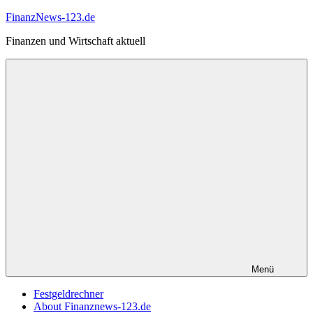
Zum
FinanzNews-123.de
Inhalt
Finanzen und Wirtschaft aktuell
springen
Menü
Festgeldrechner
About Finanznews-123.de