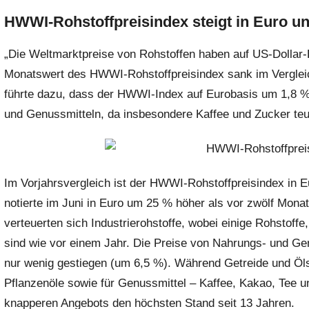
r
HWWI-Rohstoffpreisindex steigt in Euro und 
i
s
„Die Weltmarktpreise von Rohstoffen haben auf US-Dollar
t
Monatswert des HWWI-Rohstoffpreisindex sank im Vergle
e
führte dazu, dass der HWWI-Index auf Eurobasis um 1,8 % 
l
W
und Genussmitteln, da insbesondere Kaffee und Zucker teu
.
Im Vorjahrsvergleich ist der HWWI-Rohstoffpreisindex in 
notierte im Juni in Euro um 25 % höher als vor zwölf Monat
verteuerten sich Industrierohstoffe, wobei einige Rohstoff
sind wie vor einem Jahr. Die Preise von Nahrungs- und Ge
nur wenig gestiegen (um 6,5 %). Während Getreide und Ölsaa
Pflanzenöle sowie für Genussmittel – Kaffee, Kakao, Tee u
knapperen Angebots den höchsten Stand seit 13 Jahren.