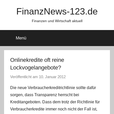
Zum
FinanzNews-123.de
Inhalt
springen
Finanzen und Wirtschaft aktuell
Menü
Onlinekredite oft reine
Lockvogelangebote?
Veröffentlicht am
10. Januar 2012
v
o
Die neue Verbraucherkreditrichtlinie sollte dafür
n
sorgen, dass Transparenz herrscht bei
a
Kreditangeboten. Dass dem trotz der Richtlinie für
d
Verbraucherkredite immer noch nicht der Fall ist,
m