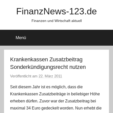
Zum
FinanzNews-123.de
Inhalt
springen
Finanzen und Wirtschaft aktuell
Menü
Krankenkassen Zusatzbeitrag
Sonderkündigungsrecht nutzen
Veröffentlicht am
22. März 2011
v
o
Seit diesem Jahr ist es möglich, dass die
n
Krankenkassen Zusatzbeiträge in beliebiger Höhe
P
erheben dürfen. Zuvor war der Zusatzbeitrag bei
r
maximal 34 Euro gedeckelt worden. Nun erhebt die
e