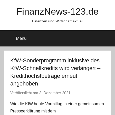
Zum
FinanzNews-123.de
Inhalt
springen
Finanzen und Wirtschaft aktuell
Menü
KfW-Sonderprogramm inklusive des
KfW-Schnellkredits wird verlängert –
Kredithöchstbeträge erneut
angehoben
Veröffentlicht am
3. Dezember 2021
v
o
Wie die KfW heute Vormittag in einer gemeinsamen
n
Presseerklärung mit dem
a