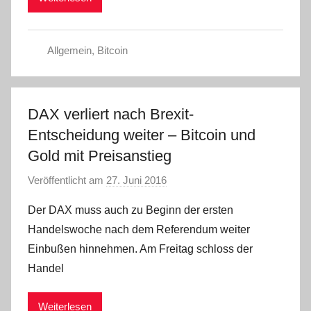
Allgemein
,
Bitcoin
DAX verliert nach Brexit-
Entscheidung weiter – Bitcoin und
Gold mit Preisanstieg
Veröffentlicht am
27. Juni 2016
v
o
Der DAX muss auch zu Beginn der ersten
n
Handelswoche nach dem Referendum weiter
C
Einbußen hinnehmen. Am Freitag schloss der
W
Handel
Weiterlesen