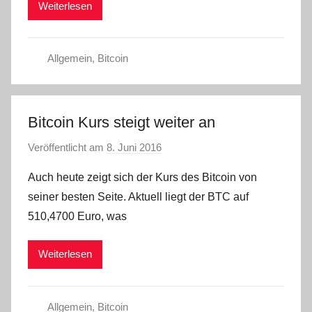
Weiterlesen
Allgemein
,
Bitcoin
Bitcoin Kurs steigt weiter an
Veröffentlicht am
8. Juni 2016
v
o
Auch heute zeigt sich der Kurs des Bitcoin von
n
seiner besten Seite. Aktuell liegt der BTC auf
C
510,4700 Euro, was
W
Weiterlesen
Allgemein
,
Bitcoin