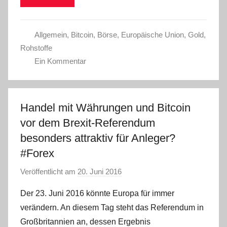
Allgemein
,
Bitcoin
,
Börse
,
Europäische Union
,
Gold
,
Rohstoffe
Ein Kommentar
Handel mit Währungen und Bitcoin
vor dem Brexit-Referendum
besonders attraktiv für Anleger?
#Forex
Veröffentlicht am
20. Juni 2016
v
o
Der 23. Juni 2016 könnte Europa für immer
n
verändern. An diesem Tag steht das Referendum in
C
Großbritannien an, dessen Ergebnis
W