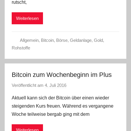
rutscht,
Weiterlesen
Allgemein
,
Bitcoin
,
Börse
,
Geldanlage
,
Gold
,
Rohstoffe
Bitcoin zum Wochenbeginn im Plus
Veröffentlicht am
4. Juli 2016
v
o
Aktuell kann sich der Bitcoin über einen wieder
n
steigenden Kurs freuen. Während es vergangene
C
Woche teilweise bergab ging mit dem
W
Weiterlesen