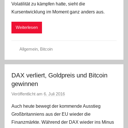
Volatilität zu kämpfen hatte, sieht die
C
Kursentwicklung im Moment ganz anders aus.
W
Weiterlesen
Allgemein
,
Bitcoin
DAX verliert, Goldpreis und Bitcoin
gewinnen
Veröffentlicht am
6. Juli 2016
v
o
Auch heute bewegt der kommende Ausstieg
n
Großbritanniens aus der EU wieder die
C
Finanzmärkte. Während der DAX wieder ins Minus
W