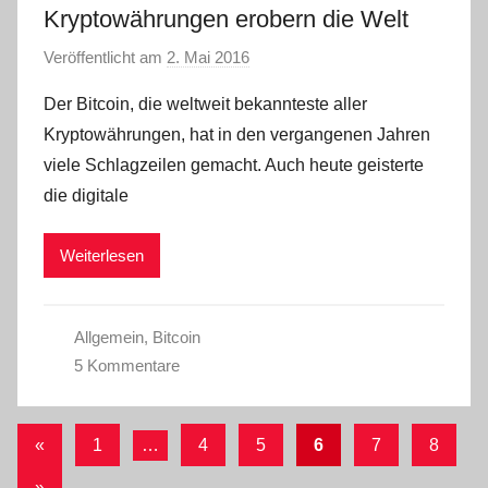
Kryptowährungen erobern die Welt
Veröffentlicht am
2. Mai 2016
v
o
Der Bitcoin, die weltweit bekannteste aller
n
Kryptowährungen, hat in den vergangenen Jahren
C
viele Schlagzeilen gemacht. Auch heute geisterte
W
die digitale
Weiterlesen
Allgemein
,
Bitcoin
5 Kommentare
Seitennummerierung
Vorherige
«
1
…
4
5
6
7
8
Beiträge
der
Nächste
»