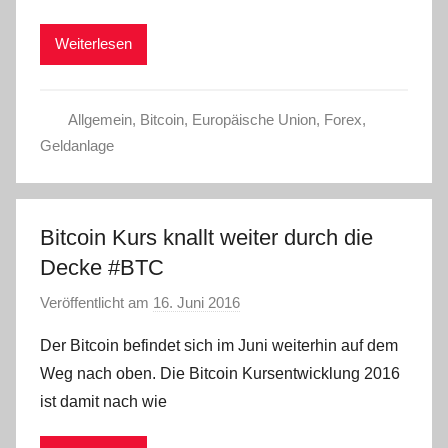
Weiterlesen
Allgemein
,
Bitcoin
,
Europäische Union
,
Forex
,
Geldanlage
Bitcoin Kurs knallt weiter durch die
Decke #BTC
Veröffentlicht am
16. Juni 2016
v
o
Der Bitcoin befindet sich im Juni weiterhin auf dem
n
Weg nach oben. Die Bitcoin Kursentwicklung 2016
C
ist damit nach wie
W