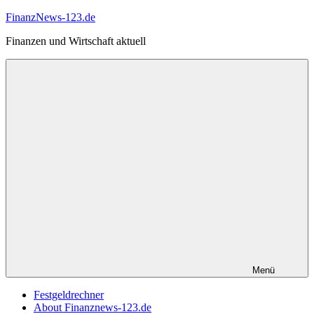
Zum
FinanzNews-123.de
Inhalt
Finanzen und Wirtschaft aktuell
springen
Menü
Festgeldrechner
About Finanznews-123.de