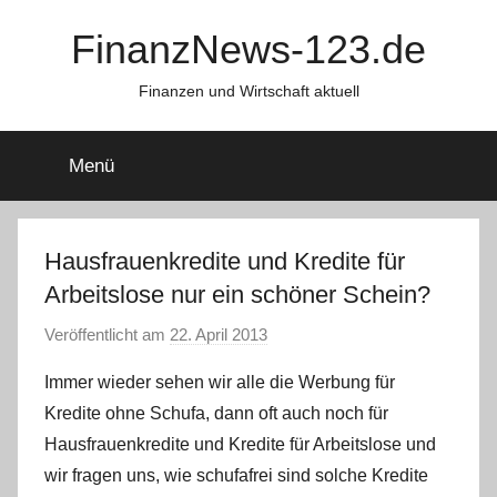
Zum
FinanzNews-123.de
Inhalt
springen
Finanzen und Wirtschaft aktuell
Menü
Hausfrauenkredite und Kredite für
Arbeitslose nur ein schöner Schein?
Veröffentlicht am
22. April 2013
v
o
Immer wieder sehen wir alle die Werbung für
n
Kredite ohne Schufa, dann oft auch noch für
a
Hausfrauenkredite und Kredite für Arbeitslose und
d
wir fragen uns, wie schufafrei sind solche Kredite
m