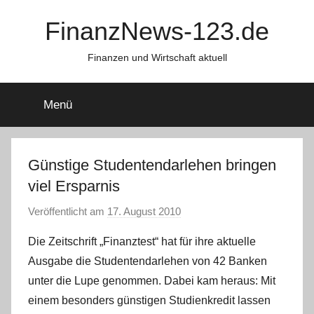
Zum
FinanzNews-123.de
Inhalt
springen
Finanzen und Wirtschaft aktuell
Menü
Günstige Studentendarlehen bringen
viel Ersparnis
Veröffentlicht am
17. August 2010
v
o
Die Zeitschrift „Finanztest“ hat für ihre aktuelle
n
Ausgabe die Studentendarlehen von 42 Banken
C
unter die Lupe genommen. Dabei kam heraus: Mit
h
einem besonders günstigen Studienkredit lassen
r