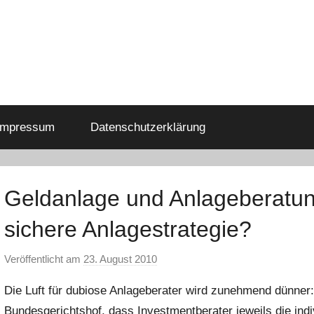
Impressum
Datenschutzerklärung
Geldanlage und Anlageberatun
sichere Anlagestrategie?
Veröffentlicht am
23. August 2010
v
o
Die Luft für dubiose Anlageberater wird zunehmend dünner:
n
Bundesgerichtshof, dass Investmentberater jeweils die indi
C