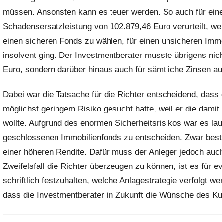
müssen. Ansonsten kann es teuer werden. So auch für eine
h
r
Schadensersatzleistung von 102.879,46 Euro verurteilt, wei
i
einen sicheren Fonds zu wählen, für einen unsicheren Immo
s
insolvent ging.
Der Investmentberater musste übrigens nicht
t
Euro, sondern darüber hinaus auch für sämtliche Zinsen 
e
l
Dabei war die Tatsache für die Richter entscheidend, dass d
W
möglichst geringem Risiko gesucht hatte, weil er die damit
.
wollte. Aufgrund des enormen Sicherheitsrisikos war es laut
geschlossenen Immobilienfonds zu entscheiden. Zwar beste
einer höheren Rendite. Dafür muss der Anleger jedoch auc
Zweifelsfall die Richter überzeugen zu können, ist es für ev
schriftlich festzuhalten, welche Anlagestrategie verfolgt wer
dass die Investmentberater in Zukunft die Wünsche des Kun