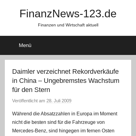
Zum
FinanzNews-123.de
Inhalt
springen
Finanzen und Wirtschaft aktuell
Menü
Daimler verzeichnet Rekordverkäufe
in China – Ungebremstes Wachstum
für den Stern
Veröffentlicht am
28. Juli 2009
v
o
Während die Absatzzahlen in Europa im Moment
n
nicht die besten sind für die Fahrzeuge von
C
Mercedes-Benz, sind hingegen im fernen Osten
h