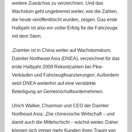
weitere Zuwächse zu verzeichnen. Und das
r
Wachstum geht ungebremst weiter, wie die Zahlen,
i
s
die heute veröffentliöcht wurden, zeigen. Das erste
t
Halbjahr ist also ein voller Erfolg für die Fahrzeuge
e
mit dem Stern.
l
W
„Daimler ist in China weiter auf Wachstumskurs:
.
Daimler Northeast Asia (DNEA), verzeichnet für das
erste Halbjahr 2009 Rekordzahlen bei Pkw-
Verkäufen und Fahrzeugfinanzierungen. Außerdem
setzt DNEA weiterhin auf eine verstärkte
Beteiligung an Gemeinschaftsunternehmen.
Ulrich Walker, Chairman und CEO der Daimler
Northeast Asia: „Die chinesische Wirtschaft – und
damit auch die Mittelschicht – wächst weiter. Daher
können sich immer mehr Kunden ihren Traum von