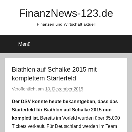
Zum
FinanzNews-123.de
Inhalt
springen
Finanzen und Wirtschaft aktuell
Menü
Biathlon auf Schalke 2015 mit
komplettem Starterfeld
Veröffentlicht am
18. Dezember 2015
v
o
Der DSV konnte heute bekanntgeben, dass das
n
Starterfeld für Biathlon auf Schalke 2015 nun
a
komplett ist.
Bereits im Vorfeld wurden über 35.000
d
Tickets verkauft. Für Deutschland werden im Team
m