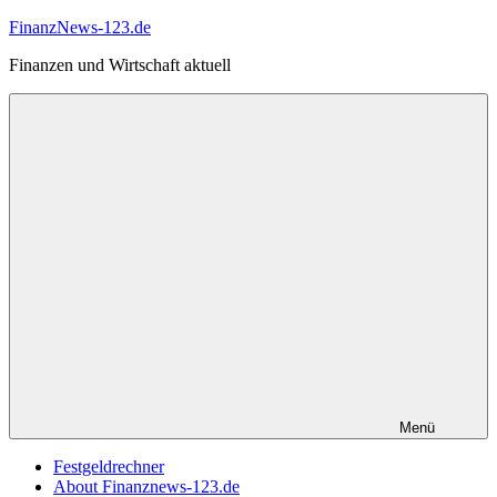
Zum
FinanzNews-123.de
Inhalt
Finanzen und Wirtschaft aktuell
springen
Menü
Festgeldrechner
About Finanznews-123.de