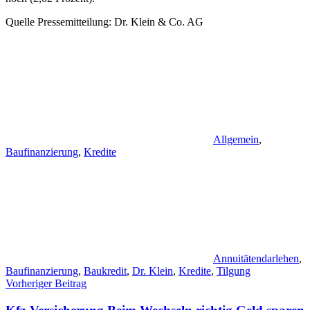
Quelle Pressemitteilung: Dr. Klein & Co. AG
Allgemein
,
Baufinanzierung
,
Kredite
Annuitätendarlehen
,
Baufinanzierung
,
Baukredit
,
Dr. Klein
,
Kredite
,
Tilgung
Beitragsnavigation
Vorheriger Beitrag