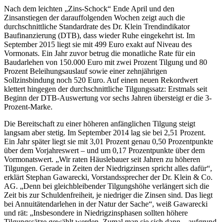
Nach dem leichten „Zins-Schock“ Ende April und den
Zinsanstiegen der darauffolgenden Wochen zeigt auch die
durchschnittliche Standardrate des Dr. Klein Trendindikator
Baufinanzierung (DTB), dass wieder Ruhe eingekehrt ist. Im
September 2015 liegt sie mit 499 Euro exakt auf Niveau des
Vormonats. Ein Jahr zuvor betrug die monatliche Rate für ein
Baudarlehen von 150.000 Euro mit zwei Prozent Tilgung und 80
Prozent Beleihungsauslauf sowie einer zehnjährigen
Sollzinsbindung noch 520 Euro. Auf einen neuen Rekordwert
klettert hingegen der durchschnittliche Tilgungssatz: Erstmals seit
Beginn der DTB-Auswertung vor sechs Jahren übersteigt er die 3-
Prozent-Marke.
Die Bereitschaft zu einer höheren anfänglichen Tilgung steigt
langsam aber stetig. Im September 2014 lag sie bei 2,51 Prozent.
Ein Jahr später liegt sie mit 3,01 Prozent genau 0,50 Prozentpunkte
über dem Vorjahreswert – und um 0,17 Prozentpunkte über dem
Vormonatswert. „Wir raten Häuslebauer seit Jahren zu höheren
Tilgungen. Gerade in Zeiten der Niedrigzinsen spricht alles dafür“,
erklärt Stephan Gawarecki, Vorstandssprecher der Dr. Klein & Co.
AG. „Denn bei gleichbleibender Tilgungshöhe verlängert sich die
Zeit bis zur Schuldenfreiheit, je niedriger die Zinsen sind. Das liegt
bei Annuitätendarlehen in der Natur der Sache“, weiß Gawarecki
und rät: „Insbesondere in Niedrigzinsphasen sollten höhere
Tilgungssätze gewählt werden. Zumal man sie sich dann – aufgrund