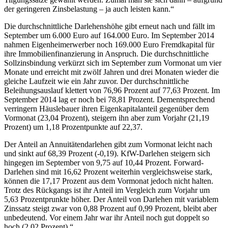
der geringeren Zinsbelastung – ja auch leisten kann.“
Die durchschnittliche Darlehenshöhe gibt erneut nach und fällt im
September um 6.000 Euro auf 164.000 Euro. Im September 2014
nahmen Eigenheimerwerber noch 169.000 Euro Fremdkapital für
ihre Immobilienfinanzierung in Anspruch. Die durchschnittliche
Sollzinsbindung verkürzt sich im September zum Vormonat um vier
Monate und erreicht mit zwölf Jahren und drei Monaten wieder die
gleiche Laufzeit wie ein Jahr zuvor. Der durchschnittliche
Beleihungsauslauf klettert von 76,96 Prozent auf 77,63 Prozent. Im
September 2014 lag er noch bei 78,81 Prozent. Dementsprechend
verringern Häuslebauer ihren Eigenkapitalanteil gegenüber dem
Vormonat (23,04 Prozent), steigern ihn aber zum Vorjahr (21,19
Prozent) um 1,18 Prozentpunkte auf 22,37.
Der Anteil an Annuitätendarlehen gibt zum Vormonat leicht nach
und sinkt auf 68,39 Prozent (-0,19). KfW-Darlehen steigern sich
hingegen im September von 9,75 auf 10,44 Prozent. Forward-
Darlehen sind mit 16,62 Prozent weiterhin vergleichsweise stark,
können die 17,17 Prozent aus dem Vormonat jedoch nicht halten.
Trotz des Rückgangs ist ihr Anteil im Vergleich zum Vorjahr um
5,63 Prozentprunkte höher. Der Anteil von Darlehen mit variablem
Zinssatz steigt zwar von 0,88 Prozent auf 0,99 Prozent, bleibt aber
unbedeutend. Vor einem Jahr war ihr Anteil noch gut doppelt so
hoch (2,02 Prozent).“