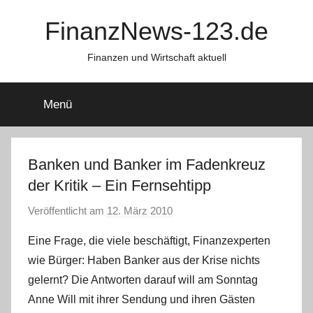
Zum
FinanzNews-123.de
Inhalt
springen
Finanzen und Wirtschaft aktuell
Menü
Banken und Banker im Fadenkreuz
der Kritik – Ein Fernsehtipp
Veröffentlicht am
12. März 2010
v
o
Eine Frage, die viele beschäftigt, Finanzexperten
n
wie Bürger: Haben Banker aus der Krise nichts
C
gelernt? Die Antworten darauf will am Sonntag
h
Anne Will mit ihrer Sendung und ihren Gästen
r