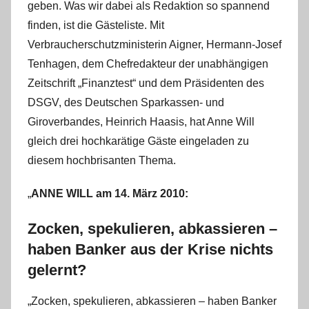
geben. Was wir dabei als Redaktion so spannend
i
s
finden, ist die Gästeliste. Mit
t
Verbraucherschutzministerin Aigner, Hermann-Josef
e
Tenhagen, dem Chefredakteur der unabhängigen
l
Zeitschrift „Finanztest“ und dem Präsidenten des
W
DSGV, des Deutschen Sparkassen- und
.
Giroverbandes, Heinrich Haasis, hat Anne Will
gleich drei hochkarätige Gäste eingeladen zu
diesem hochbrisanten Thema.
„
ANNE WILL am 14. März 2010:
Zocken, spekulieren, abkassieren –
haben Banker aus der Krise nichts
gelernt?
„Zocken, spekulieren, abkassieren – haben Banker