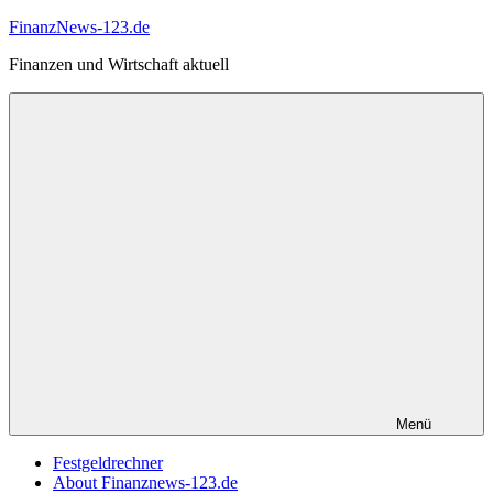
Zum
FinanzNews-123.de
Inhalt
Finanzen und Wirtschaft aktuell
springen
Menü
Festgeldrechner
About Finanznews-123.de