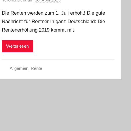
o
Die Renten werden zum 1. Juli erhöht! Die gute
n
Nachricht für Rentner in ganz Deutschland: Die
a
Rentenerhöhung 2019 kommt mit
d
m
i
Weiterlesen
n
Allgemein
,
Rente