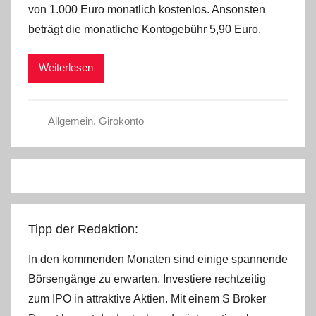
von 1.000 Euro monatlich kostenlos. Ansonsten
C
beträgt die monatliche Kontogebühr 5,90 Euro.
h
r
Weiterlesen
i
s
t
Allgemein
,
Girokonto
e
l
W
.
Tipp der Redaktion:
In den kommenden Monaten sind einige spannende
Börsengänge zu erwarten. Investiere rechtzeitig
zum IPO in attraktive Aktien. Mit einem S Broker