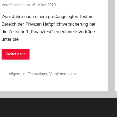
Veröffentlicht am
16. März 2010
v
o
Zwei Jahre nach einem großangelegten Test im
n
Bereich der Privaten Haftpflichtversicherung hat
C
die Zeitschrift „Finanztest“ erneut viele Verträge
h
r
unter die
i
s
Weiterlesen
t
e
l
Allgemein
,
Finanztipps
,
Versicherungen
W
.