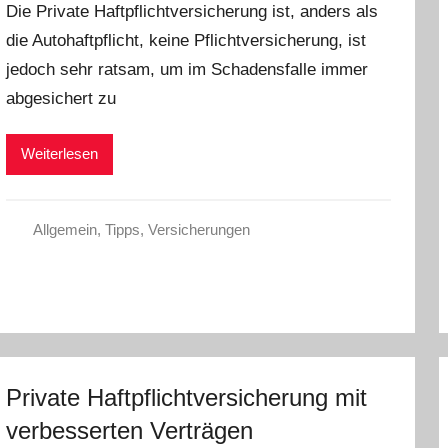
Die Private Haftpflichtversicherung ist, anders als
n
die Autohaftpflicht, keine Pflichtversicherung, ist
C
jedoch sehr ratsam, um im Schadensfalle immer
h
r
abgesichert zu
i
s
Weiterlesen
t
e
l
Allgemein
,
Tipps
,
Versicherungen
W
.
Private Haftpflichtversicherung mit
verbesserten Verträgen