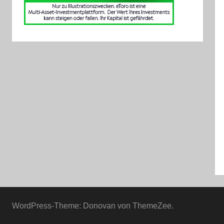
WordPress-Theme: Donovan von ThemeZee.