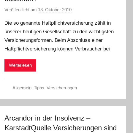
Veröffentlicht am
13. Oktober 2010
v
o
Die so genannte Haftpflichtversicherung zählt in
n
unserer heutigen Gesellschaft zu den wichtigsten
C
Versicherungsformen. Beim Abschluss einer
h
r
Haftpflichtversicherung können Verbraucher bei
i
s
Weiterlesen
t
e
l
Allgemein
,
Tipps
,
Versicherungen
W
.
Arcandor in der Insolvenz –
KarstadtQuelle Versicherungen sind