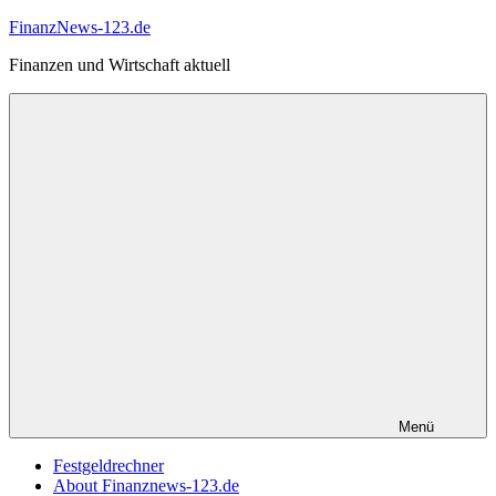
Zum
FinanzNews-123.de
Inhalt
Finanzen und Wirtschaft aktuell
springen
Menü
Festgeldrechner
About Finanznews-123.de