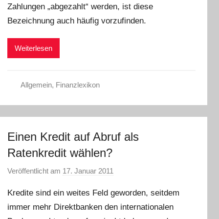
Zahlungen „abgezahlt“ werden, ist diese
a
r
Bezeichnung auch häufig vorzufinden.
a
W
Weiterlesen
.
Allgemein
,
Finanzlexikon
Einen Kredit auf Abruf als
Ratenkredit wählen?
Veröffentlicht am
17. Januar 2011
v
o
Kredite sind ein weites Feld geworden, seitdem
n
immer mehr Direktbanken den internationalen
L