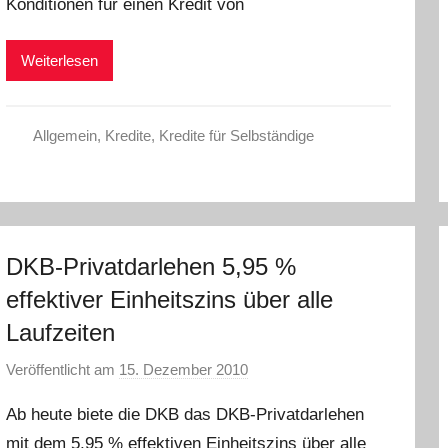
Konditionen für einen Kredit von
h
r
i
Weiterlesen
s
t
e
Allgemein
,
Kredite
,
Kredite für Selbständige
l
W
.
DKB-Privatdarlehen 5,95 %
effektiver Einheitszins über alle
Laufzeiten
Veröffentlicht am
15. Dezember 2010
v
o
Ab heute biete die DKB das DKB-Privatdarlehen
n
mit dem 5,95 % effektiven Einheitszins über alle
C