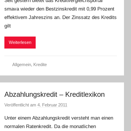
Seit gestern bietet das Kreditvergleichsportal
n
smava wieder den Bestzinskredit mit 0,99 Prozent
C
effektivem Jahreszins an. Der Zinssatz des Kredits
W
gilt
Weiterlesen
Allgemein
,
Kredite
Abzahlungskredit – Kreditlexikon
Veröffentlicht am
4. Februar 2011
v
o
Unter einem Abzahlungskredit versteht man einen
n
normalen Ratenkredit. Da die monatlichen
L