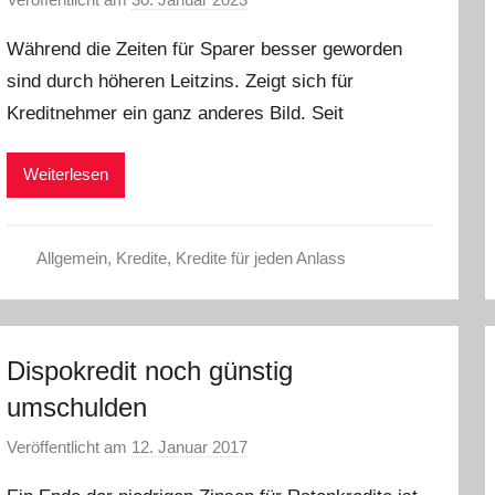
o
Während die Zeiten für Sparer besser geworden
n
sind durch höheren Leitzins. Zeigt sich für
a
Kreditnehmer ein ganz anderes Bild. Seit
d
m
i
Weiterlesen
n
Allgemein
,
Kredite
,
Kredite für jeden Anlass
Dispokredit noch günstig
umschulden
Veröffentlicht am
12. Januar 2017
v
o