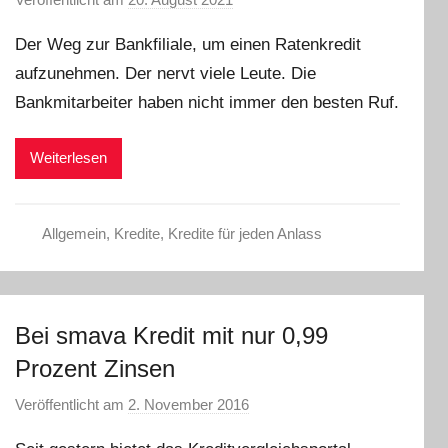
o
Der Weg zur Bankfiliale, um einen Ratenkredit
n
aufzunehmen. Der nervt viele Leute. Die
a
Bankmitarbeiter haben nicht immer den besten Ruf.
d
m
i
Weiterlesen
n
Allgemein
,
Kredite
,
Kredite für jeden Anlass
Bei smava Kredit mit nur 0,99
Prozent Zinsen
Veröffentlicht am
2. November 2016
v
o