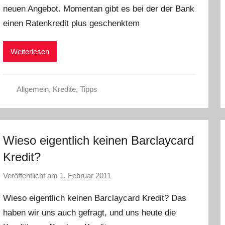
neuen Angebot. Momentan gibt es bei der der Bank
L
einen Ratenkredit plus geschenktem
a
r
a
Weiterlesen
W
.
Allgemein
,
Kredite
,
Tipps
Wieso eigentlich keinen Barclaycard
Kredit?
Veröffentlicht am
1. Februar 2011
v
o
Wieso eigentlich keinen Barclaycard Kredit? Das
n
haben wir uns auch gefragt, und uns heute die
C