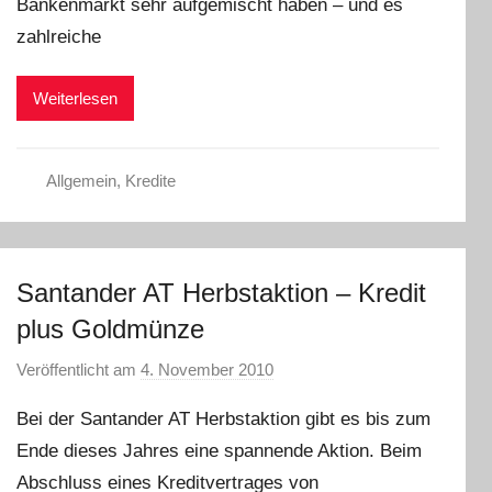
Bankenmarkt sehr aufgemischt haben – und es
a
r
zahlreiche
a
W
Weiterlesen
.
Allgemein
,
Kredite
Santander AT Herbstaktion – Kredit
plus Goldmünze
Veröffentlicht am
4. November 2010
v
o
Bei der Santander AT Herbstaktion gibt es bis zum
n
Ende dieses Jahres eine spannende Aktion. Beim
C
Abschluss eines Kreditvertrages von
h