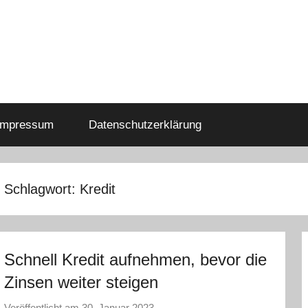
Impressum
Datenschutzerklärung
Schlagwort:
Kredit
Schnell Kredit aufnehmen, bevor die
Zinsen weiter steigen
Veröffentlicht am
30. Januar 2023
v