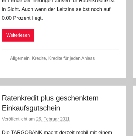
Ein Ende der niedrigen Zinsen für Ratenkredite ist
n
in Sicht. Auch wenn der Leitzins selbst noch auf
C
0,00 Prozent liegt,
W
Weiterlesen
Allgemein
,
Kredite
,
Kredite für jeden Anlass
Ratenkredit plus geschenktem
Einkaufsgutschein
Veröffentlicht am
26. Februar 2011
v
o
Die TARGOBANK macht derzeit mobil mit einem
n