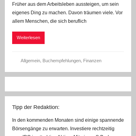
Früher aus dem Arbeitsleben aussteigen, um sein
n
eigenes Ding zu machen. Davon träumen viele. Vor
a
allem Menschen, die sich beruflich
d
m
Weiterlesen
i
n
Allgemein
,
Buchempfehlungen
,
Finanzen
Tipp der Redaktion:
In den kommenden Monaten sind einige spannende
Börsengänge zu erwarten. Investiere rechtzeitig