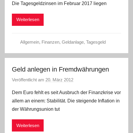
Die Tagesgeldzinsen im Februar 2017 liegen
W
Weiterlesen
Allgemein
,
Finanzen
,
Geldanlage
,
Tagesgeld
Geld anlegen in Fremdwährungen
Veröffentlicht am
20. März 2012
v
o
Dem Euro fehlt es seit Ausbruch der Finanzkrise vor
n
allem an einem: Stabilität. Die steigende Inflation in
C
der Währungsunion tut
h
r
Weiterlesen
i