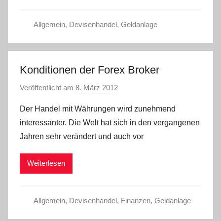
s
t
Allgemein
,
Devisenhandel
,
Geldanlage
e
l
W
.
Konditionen der Forex Broker
Veröffentlicht am
8. März 2012
v
o
Der Handel mit Währungen wird zunehmend
n
interessanter. Die Welt hat sich in den vergangenen
a
Jahren sehr verändert und auch vor
d
m
Weiterlesen
i
n
Allgemein
,
Devisenhandel
,
Finanzen
,
Geldanlage