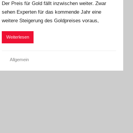
Der Preis für Gold fällt inzwischen weiter. Zwar
n
sehen Experten für das kommende Jahr eine
C
weitere Steigerung des Goldpreises voraus,
h
r
i
Weiterlesen
s
t
e
Allgemein
l
W
.