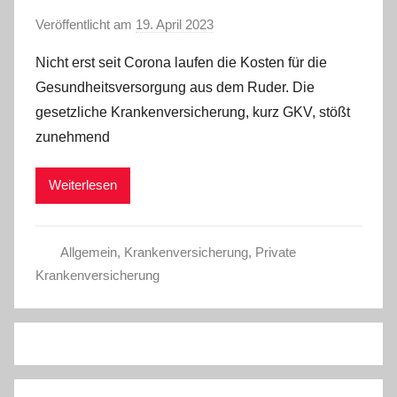
Veröffentlicht am
19. April 2023
v
o
Nicht erst seit Corona laufen die Kosten für die
n
Gesundheitsversorgung aus dem Ruder. Die
a
gesetzliche Krankenversicherung, kurz GKV, stößt
d
zunehmend
m
i
Weiterlesen
n
Allgemein
,
Krankenversicherung
,
Private
Krankenversicherung