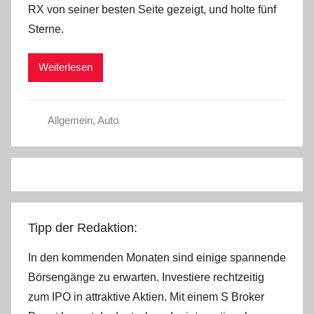
RX von seiner besten Seite gezeigt, und holte fünf
a
Sterne.
d
m
Weiterlesen
i
n
Allgemein
,
Auto
Tipp der Redaktion:
In den kommenden Monaten sind einige spannende
Börsengänge zu erwarten. Investiere rechtzeitig
zum IPO in attraktive Aktien. Mit einem S Broker