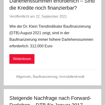
Darlehenssummen erforderlich – Sind
die Kredite noch finanzierbar?
Veröffentlicht am
22. September 2021
v
o
Wie der Dr. Klein Trendindikator Baufinanzierung
n
(DTB) August 2021 zeigt, sind in der
a
Baufinanzierung immer höhere Darlehenssummen
d
erforderlich. 312.000 Euro
m
i
Weiterlesen
n
Allgemein
,
Baufinanzierung
,
Immobilienkredit
Steigende Nachfrage nach Forward-