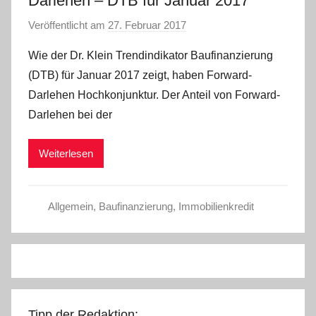
Darlehen – DTB für Januar 2017
Veröffentlicht am
27. Februar 2017
v
o
Wie der Dr. Klein Trendindikator Baufinanzierung
n
(DTB) für Januar 2017 zeigt, haben Forward-
C
Darlehen Hochkonjunktur. Der Anteil von Forward-
W
Darlehen bei der
Weiterlesen
Allgemein
,
Baufinanzierung
,
Immobilienkredit
Tipp der Redaktion: