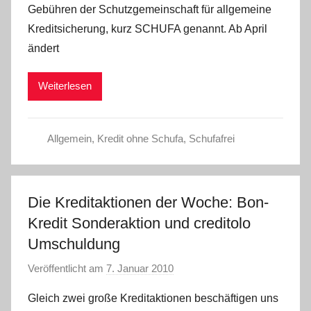
Gebühren der Schutzgemeinschaft für allgemeine
C
Kreditsicherung, kurz SCHUFA genannt. Ab April
h
ändert
r
i
Weiterlesen
s
t
e
Allgemein
,
Kredit ohne Schufa
,
Schufafrei
l
W
.
Die Kreditaktionen der Woche: Bon-
Kredit Sonderaktion und creditolo
Umschuldung
Veröffentlicht am
7. Januar 2010
v
o
Gleich zwei große Kreditaktionen beschäftigen uns
n