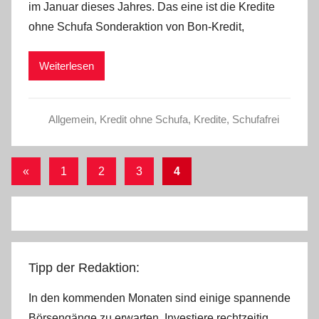
im Januar dieses Jahres. Das eine ist die Kredite
C
ohne Schufa Sonderaktion von Bon-Kredit,
h
r
Weiterlesen
i
s
t
Allgemein
,
Kredit ohne Schufa
,
Kredite
,
Schufafrei
e
l
W
Seitennummerierung
Vorherige
«
1
2
3
4
.
Beiträge
der
Beiträge
Tipp der Redaktion:
In den kommenden Monaten sind einige spannende
Börsengänge zu erwarten. Investiere rechtzeitig