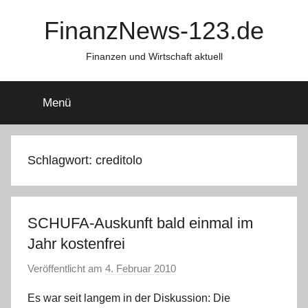
Zum
FinanzNews-123.de
Inhalt
springen
Finanzen und Wirtschaft aktuell
Menü
Schlagwort:
creditolo
SCHUFA-Auskunft bald einmal im
Jahr kostenfrei
Veröffentlicht am
4. Februar 2010
v
o
Es war seit langem in der Diskussion: Die
n