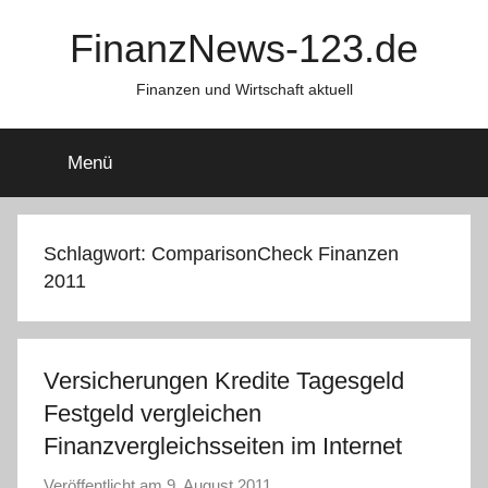
Zum
FinanzNews-123.de
Inhalt
springen
Finanzen und Wirtschaft aktuell
Menü
Schlagwort:
ComparisonCheck Finanzen
2011
Versicherungen Kredite Tagesgeld
Festgeld vergleichen
Finanzvergleichsseiten im Internet
Veröffentlicht am
9. August 2011
v