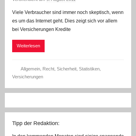
o
Viele Verbraucher sind immer noch skeptisch, wenn
n
es um das Internet geht. Dies zeigt sich vor allem
P
bei Versicherungen Kredite
r
e
Weiterlesen
s
s
e
Allgemein
,
Recht
,
Sicherheit
,
Statistiken
,
Versicherungen
Tipp der Redaktion: