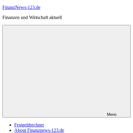
Zum
FinanzNews-123.de
Inhalt
Finanzen und Wirtschaft aktuell
springen
Menü
Festgeldrechner
About Finanznews-123.de