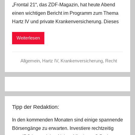
„Frontal 21“, das ZDF-Magazin, hat heute Abend
n
einen wichtigen Bericht im Programm zum Thema
C
Hartz IV und private Krankenversicherung. Dieses
h
r
Weiterlesen
i
s
t
Allgemein
,
Hartz IV
,
Krankenversicherung
,
Recht
e
l
W
.
Tipp der Redaktion:
In den kommenden Monaten sind einige spannende
Börsengänge zu erwarten. Investiere rechtzeitig