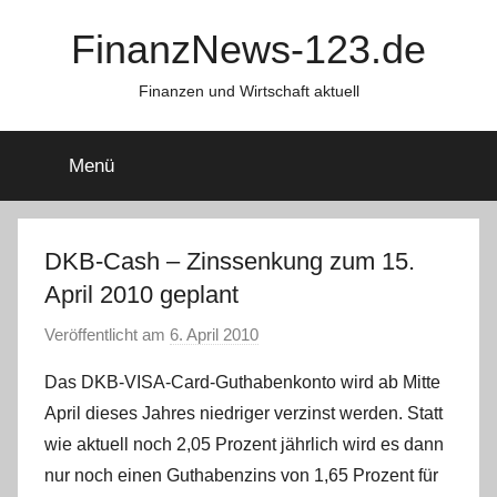
Zum
FinanzNews-123.de
Inhalt
springen
Finanzen und Wirtschaft aktuell
Menü
DKB-Cash – Zinssenkung zum 15.
April 2010 geplant
Veröffentlicht am
6. April 2010
v
o
Das DKB-VISA-Card-Guthabenkonto wird ab Mitte
n
April dieses Jahres niedriger verzinst werden. Statt
C
wie aktuell noch 2,05 Prozent jährlich wird es dann
h
nur noch einen Guthabenzins von 1,65 Prozent für
r